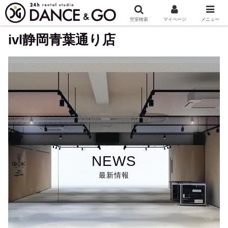
ホーム
店舗
ivl静岡青葉通り店
空室検索
マイページ
メニュー
ivl静岡青葉通り店
NEWS
最新情報